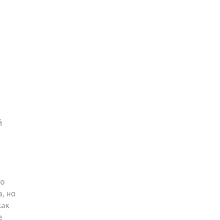
й
го
, но
как
е