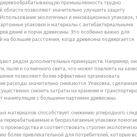
а деревообрабатывающую промышленность трудно
ой области позволяют значительно улучшить защиту
 Использование экологичных и инновационных упаковок, 
картонные упаковки и материалы с антибактериальными
вреждений и порчи древесины. Это особенно важно для
 на большие расстояния, когда древесина подвергается
дают рядом дополнительных преимуществ. Например, он
, пыли и солнечного света, что может повлиять на каче
ешения позволяют более эффективно организовать
ие расходы значительно снижаются. Упаковка, сделанная
ущественно снизить затраты на хранение и транспортиро
ает манипуляции с большими партиями древесины.
ных материалов способствует снижению углеродного сле
а перерабатываемые и биоразлагаемые упаковки помога
о производства и соответствовать строгим экологическ
ию более привлекательной для потребителей, которые в