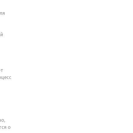
ля
ой
ют
оцесс
во,
тся о