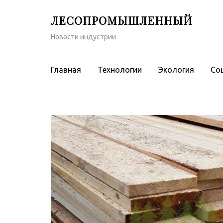
Перейти
ЛЕСОПРОМЫШЛЕННЫЙ
к
содержимому
Новости индустрии
(нажмите
Enter)
Главная
Технологии
Экология
Со