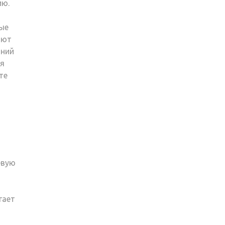
ию.
ые
ают
аний
ия
те
евую
гает