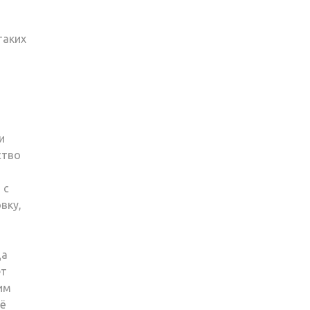
таких
и
ство
 с
вку,
да
ет
им
сё