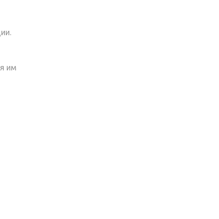
ии.
я им