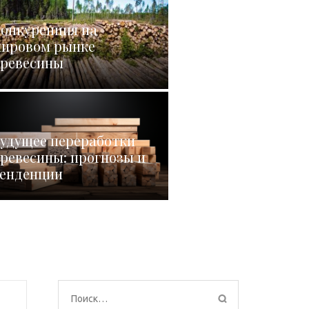
онкуренция на
ировом рынке
ревесины
удущее переработки
ревесины: прогнозы и
енденции
Найти: