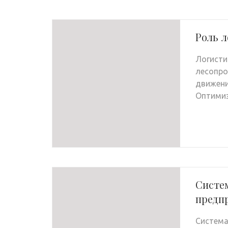
Роль 
Логисти
лесопро
движени
Оптимиз
Систе
предп
Система