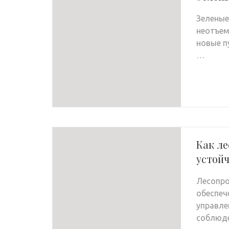
Зеленые
неотъем
новые п
…
Как л
устойч
Лесопро
обеспеч
управле
соблюде