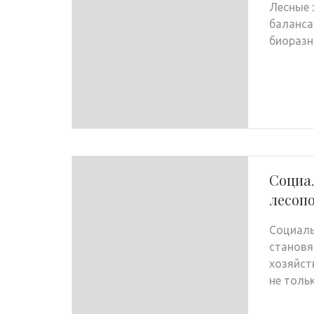
Лесные 
баланса
биоразн
Социал
лесоп
Социаль
становя
хозяйст
не толь