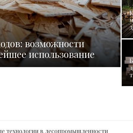
К
м
д
одов: возможности
ейшее использование
Б
д
т
ые технологии в лесопромышленности