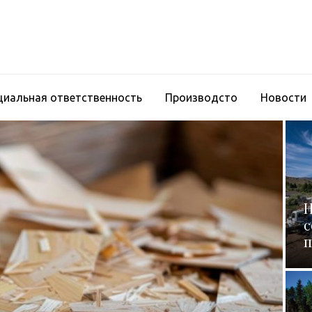
циальная ответственность
Производсто
Новости
Н
с
п