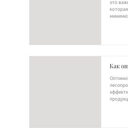
это важ
которая
миними
Как о
Оптимиз
лесопро
эффекти
продукц