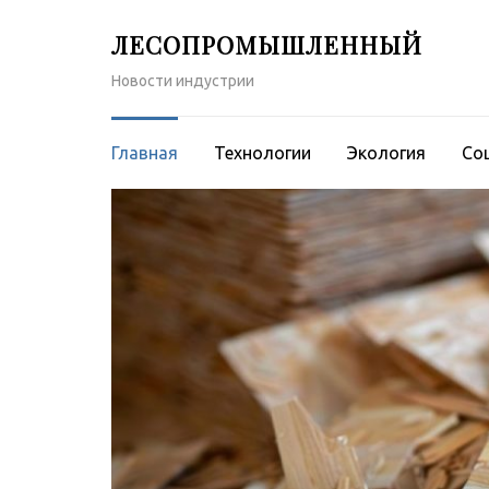
Перейти
ЛЕСОПРОМЫШЛЕННЫЙ
к
содержимому
Новости индустрии
(нажмите
Enter)
Главная
Технологии
Экология
Со