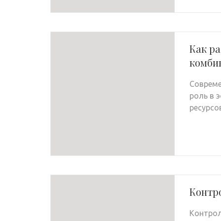
Как р
комби
Соврем
роль в 
ресурсо
Контро
Контрол